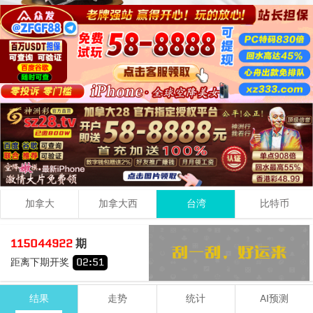
加拿大
加拿大西
台湾
比特币
7
1
8
16
115044922
期
+
+
=
距离下期开奖
02
:
51
大
双
结果
走势
统计
AI预测
期号
时间
号码