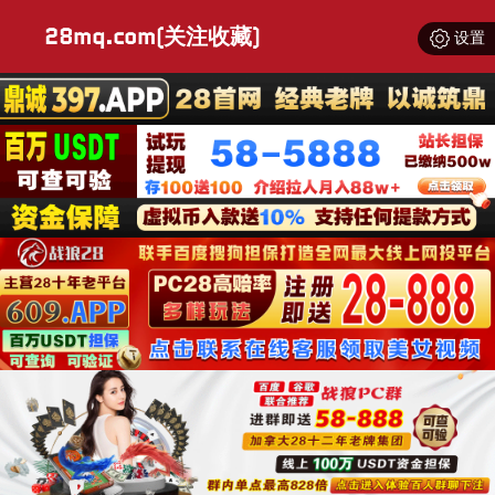
28mq.com(关注收藏)
设置